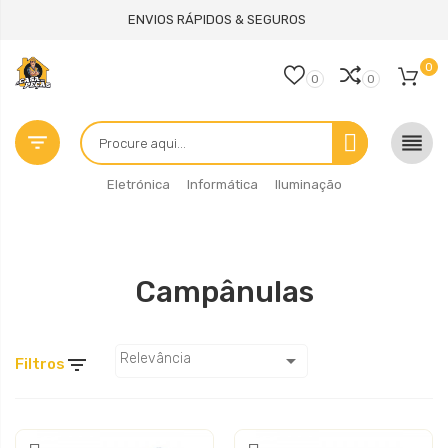
ENVIOS RÁPIDOS & SEGUROS
0
0
0


Eletrónica
Informática
Iluminação
Campânulas

Relevância

Filtros