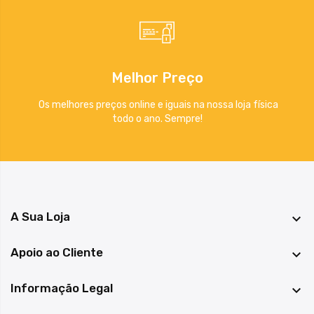
Melhor Preço
Os melhores preços online e iguais na nossa loja física
todo o ano. Sempre!
A Sua Loja

Apoio ao Cliente

Informação Legal
