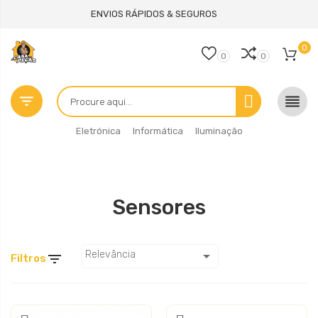
ENVIOS RÁPIDOS & SEGUROS
0
0
0


Eletrónica
Informática
Iluminação
Sensores

Relevância

Filtros