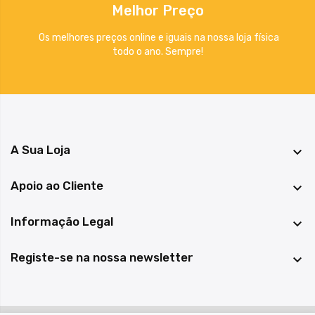
Melhor Preço
Os melhores preços online e iguais na nossa loja física
todo o ano. Sempre!
A Sua Loja

Apoio ao Cliente

Informação Legal

Registe-se na nossa newsletter
