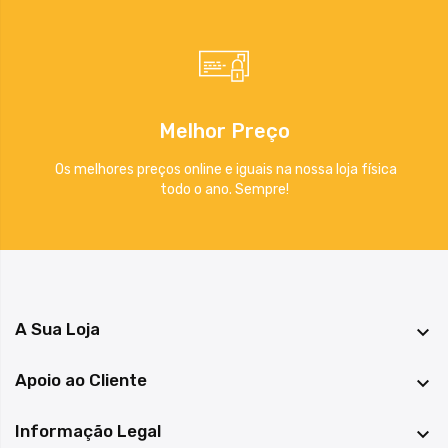
Melhor Preço
Os melhores preços online e iguais na nossa loja física
todo o ano. Sempre!
A Sua Loja

Apoio ao Cliente

Informação Legal
