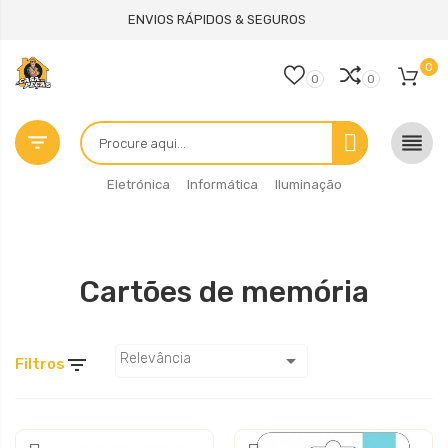
ENVIOS RÁPIDOS & SEGUROS
0
0
0


Eletrónica
Informática
Iluminação
Cartões de memória

Relevância

Filtros