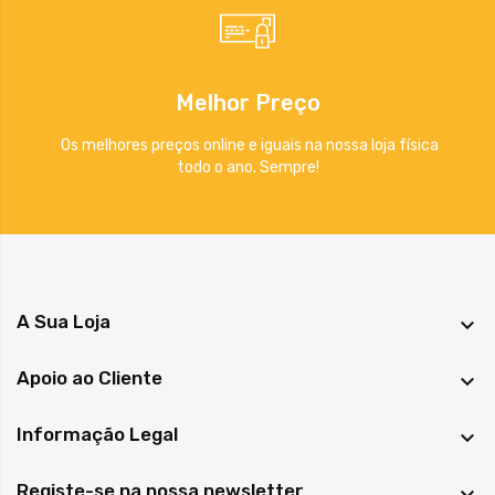
Melhor Preço
Os melhores preços online e iguais na nossa loja física
todo o ano. Sempre!
A Sua Loja

Apoio ao Cliente

Informação Legal

Registe-se na nossa newsletter
