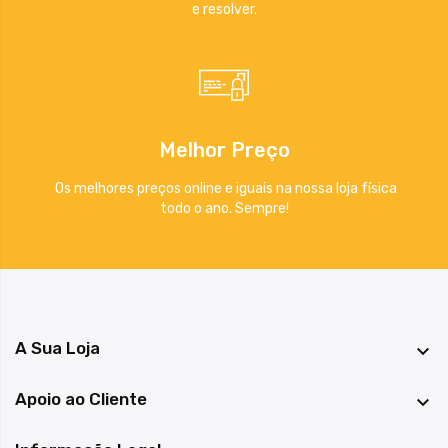
e resolver.
Melhor Preço
Os melhores preços online e iguais na nossa loja física
todo o ano. Sempre!
A Sua Loja

Apoio ao Cliente
