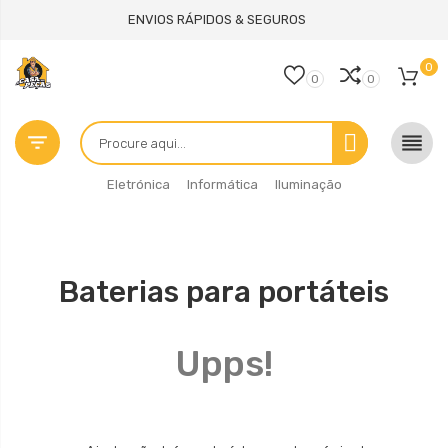
ENVIOS RÁPIDOS & SEGUROS
0
0
0


Eletrónica
Informática
Iluminação
Baterias para portáteis
Upps!