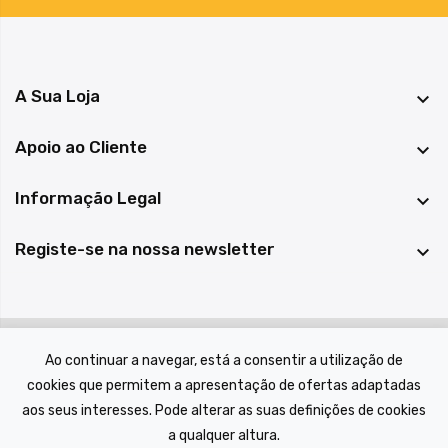
A Sua Loja

Apoio ao Cliente

Informação Legal

Registe-se na nossa newsletter

© 2022 A Casa das Peças, todos os direitos reservados.
Ao continuar a navegar, está a consentir a utilização de
cookies que permitem a apresentação de ofertas adaptadas
aos seus interesses. Pode alterar as suas definições de cookies
a qualquer altura.