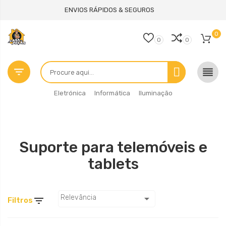
ENVIOS RÁPIDOS & SEGUROS
0
0
0


Eletrónica
Informática
Iluminação
Suporte para telemóveis e
tablets

Relevância

Filtros