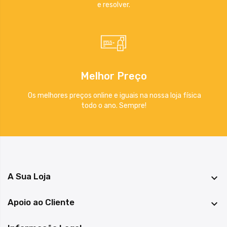
e resolver.
Melhor Preço
Os melhores preços online e iguais na nossa loja física
todo o ano. Sempre!
A Sua Loja

Apoio ao Cliente
