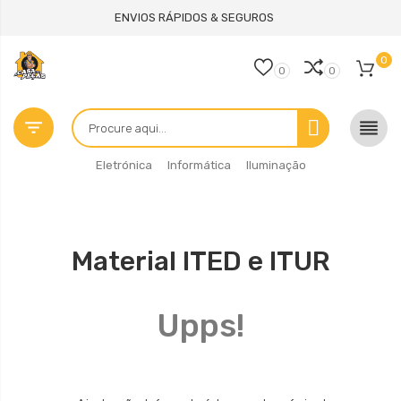
ENVIOS RÁPIDOS & SEGUROS
0
0
0


Eletrónica
Informática
Iluminação
Material ITED e ITUR
Upps!