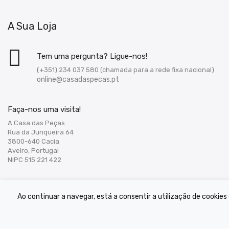
A Sua Loja
Tem uma pergunta? Ligue-nos!
(+351) 234 037 580 (chamada para a rede fixa nacional)
online@casadaspecas.pt
Faça-nos uma visita!
A Casa das Peças
Rua da Junqueira 64
3800-640 Cacia
Aveiro, Portugal
NIPC 515 221 422
Ao continuar a navegar, está a consentir a utilização de cookie
© 2022 A Casa das Peças, todos os direitos reservados.