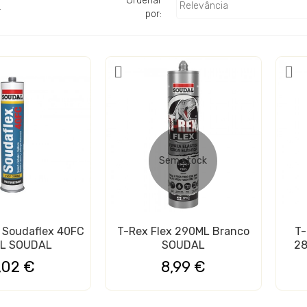
Ordenar
Relevância
.
por:
Sem stock
 Fêmea Pinos
Silicone Neutro Silirub 2+
a Soudaflex 40FC
T-Rex Flex 290ML Branco
T-
 2.54MM
300ML SOUDAL
L SOUDAL
SOUDAL
28
4,72 €
,02 €
8,99 €
rigerante R32
Abraçadeira PP-R Verde
SKL
Simples