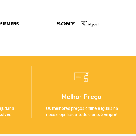
Melhor Preço
ajudar a
Os melhores preços online e iguais na
olver.
nossa loja física todo o ano. Sempre!