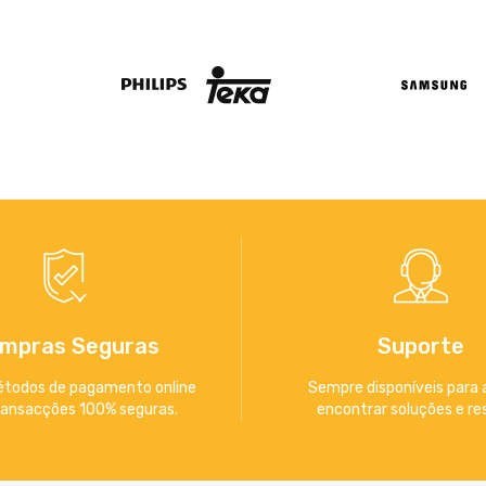
mpras Seguras
Suporte
étodos de pagamento online
Sempre disponíveis para 
ansacções 100% seguras.
encontrar soluções e res