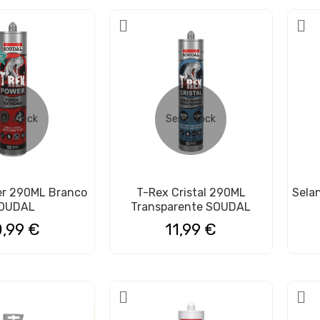
€
0,15 €
eira de Nylon Fix-
Cabo Elétrico Flexível FVV
mples PECOL
3Gx0.75MM²...
0,92 €
m stock
Sem stock
étrico Flexível FVV
Batedor do Cesto da
M² Preto...
Máquina Lavar Roupa...
3,47 €
er 290ML Branco
T-Rex Cristal 290ML
Selan
OUDAL
Transparente SOUDAL
ato Digital
Vareta de Solda de Latão
5N0C1...
2MMx1000MM
0,99 €
11,99 €
€
1,28 €