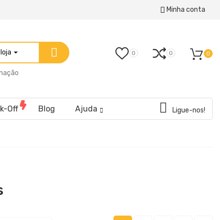
Minha conta
loja
0
0
0
inação
k-Off
Blog
Ajuda
Ligue-nos!
s