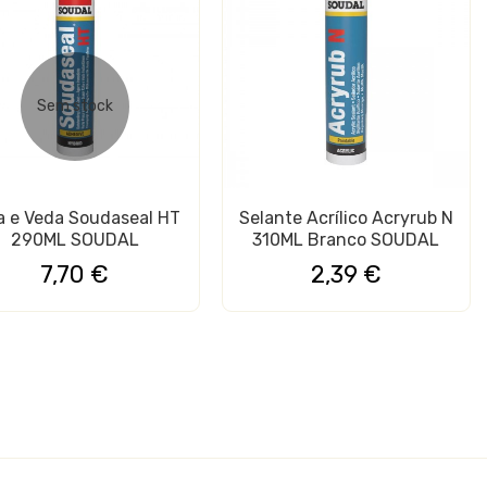
Sem stock
a e Veda Soudaseal HT
Selante Acrílico Acryrub N
290ML SOUDAL
310ML Branco SOUDAL
7,70 €
2,39 €