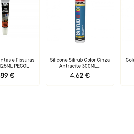
ntas e Fissuras
Silicone Silirub Color Cinza
Col
 125ML PECOL
Antracite 300ML...
,89 €
4,62 €