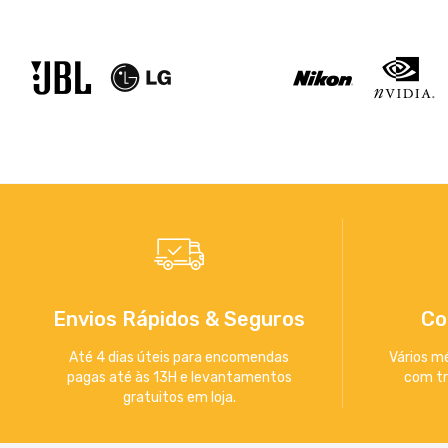
Envios Rápidos & Seguros
Co
Até 4 dias úteis para encomendas
Vários m
pagas até às 13H e levantamentos
com tr
gratuitos em loja.