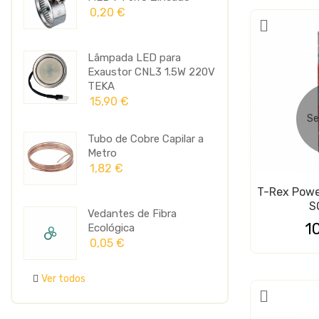
0,20 €
49,82 
l FVV
Lâmpada LED para
Abraçad
Exaustor CNL3 1.5W 220V
Ring Si
TEKA
0,23 €
15,90 €
Se
Cabo El
Tubo de Cobre Capilar a
..
4Gx1.5M
Metro
1,65 €
1,82 €
T-Rex Pow
S
atão
Termóst
Vedantes de Fibra
XR02CX-
1
Ecológica
40,47 
0,05 €
Ver todos