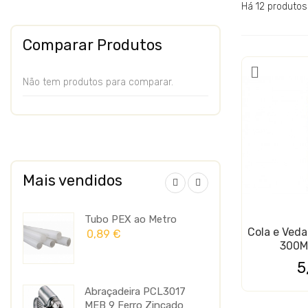
Há 12 produtos
Comparar Produtos
Não tem produtos para comparar.
Mais vendidos
b 2+
Tubo PEX ao Metro
Header
Cola e Ved
Longos
0,89 €
300M
0,27 €
5
rde
Abraçadeira PCL3017
Gás Ref
MEB 9 Ferro Zincado
800GR 