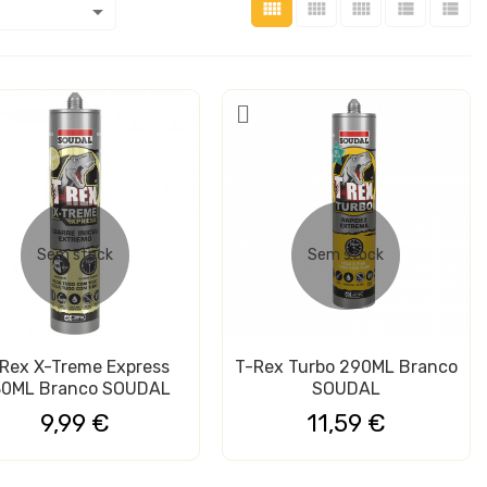






Sem stock
Sem stock
Tubo PEX ao Metro
Header Fêmea Pino
Rex X-Treme Express
T-Rex Turbo 290ML Branco
Longos 2.54MM
0,89 €
0ML Branco SOUDAL
SOUDAL
0,27 €
9,99 €
11,59 €
Abraçadeira PCL3017
Gás Refrigerante R
MEB 9 Ferro Zincado
800GR SKL