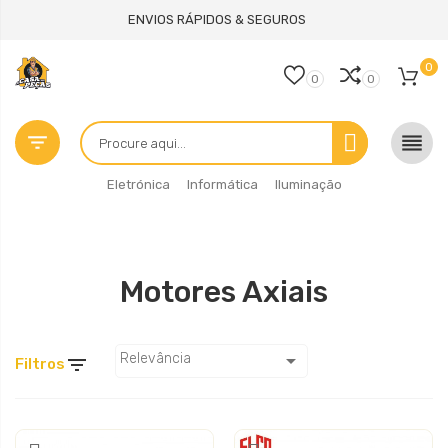
ENVIOS RÁPIDOS & SEGUROS
0
0
0


Eletrónica
Informática
Iluminação
Motores Axiais

Relevância

Filtros