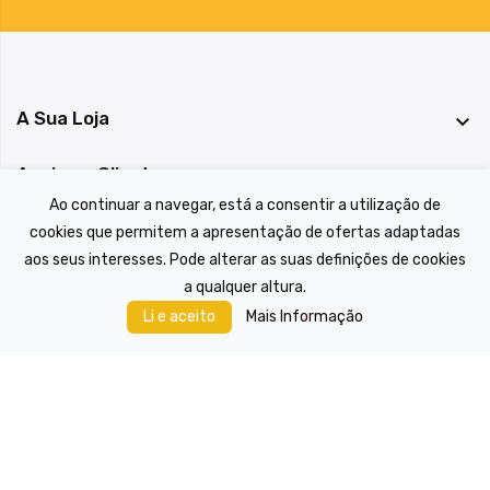
A Sua Loja

Apoio ao Cliente

Ao continuar a navegar, está a consentir a utilização de
Informação Legal

cookies que permitem a apresentação de ofertas adaptadas
aos seus interesses. Pode alterar as suas definições de cookies
Registe-se na nossa newsletter

a qualquer altura.
Mais Informação
Li e aceito
© 2022 A Casa das Peças, todos os direitos reservados.