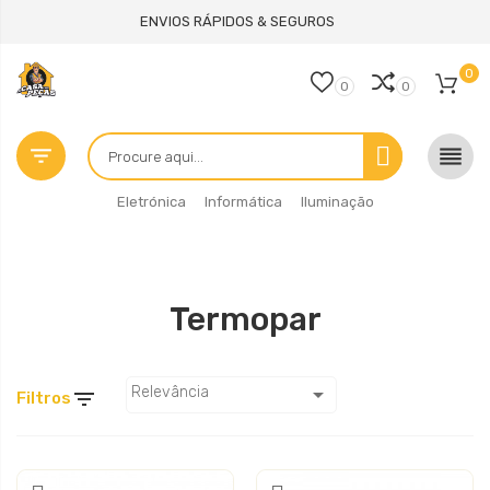
ENVIOS RÁPIDOS & SEGUROS
0
0
0


Eletrónica
Informática
Iluminação
Termopar

Relevância

Filtros