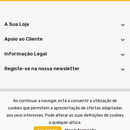
A Sua Loja

Apoio ao Cliente

Informação Legal

Registe-se na nossa newsletter

© 2022 A Casa das Peças, todos os direitos reservados.
Ao continuar a navegar, está a consentir a utilização de
cookies que permitem a apresentação de ofertas adaptadas
aos seus interesses. Pode alterar as suas definições de cookies
a qualquer altura.