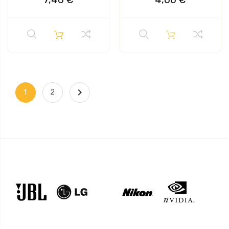

1
2