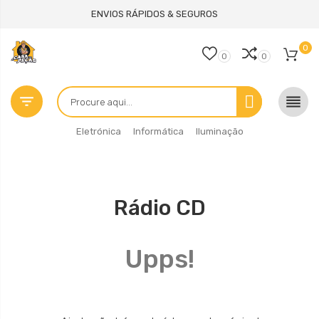
ENVIOS RÁPIDOS & SEGUROS
0
0
0


Eletrónica
Informática
Iluminação
Rádio CD
Upps!