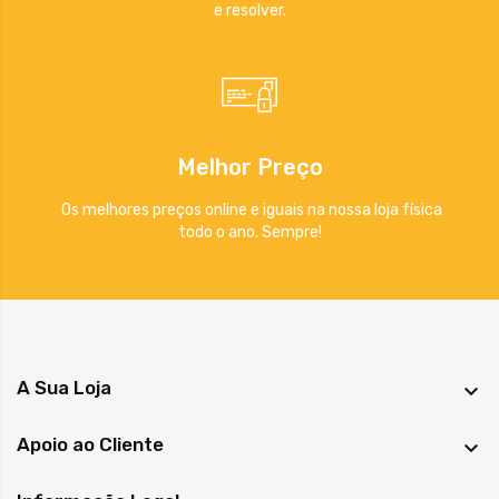
e resolver.
Melhor Preço
Os melhores preços online e iguais na nossa loja física
todo o ano. Sempre!
A Sua Loja

Apoio ao Cliente
