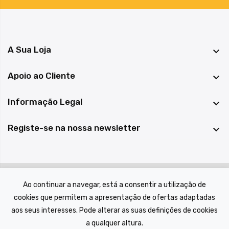
A Sua Loja

Apoio ao Cliente

Informação Legal

Registe-se na nossa newsletter

© 2022 A Casa das Peças, todos os direitos reservados.
Ao continuar a navegar, está a consentir a utilização de
cookies que permitem a apresentação de ofertas adaptadas
aos seus interesses. Pode alterar as suas definições de cookies
a qualquer altura.