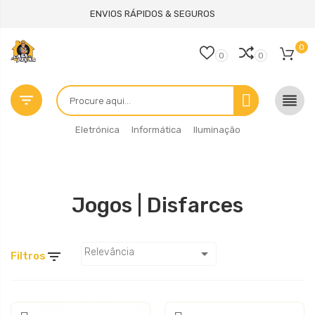
ENVIOS RÁPIDOS & SEGUROS
0
0
0


Eletrónica
Informática
Iluminação
Jogos | Disfarces

Relevância

Filtros