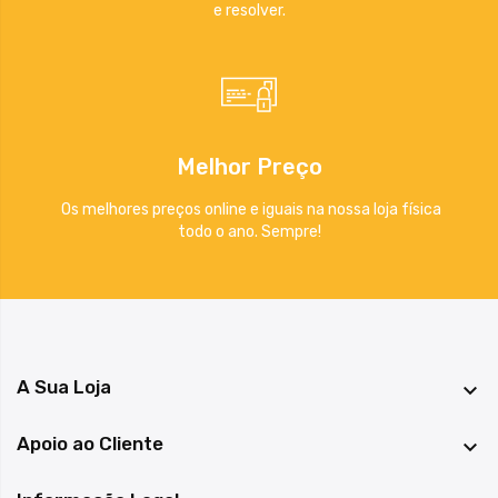
e resolver.
Melhor Preço
Os melhores preços online e iguais na nossa loja física
todo o ano. Sempre!
A Sua Loja

Apoio ao Cliente
