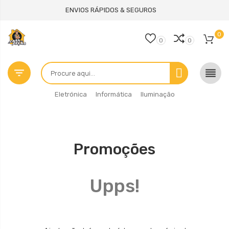
ENVIOS RÁPIDOS & SEGUROS
0
0
0


Eletrónica
Informática
Iluminação
Promoções
Upps!